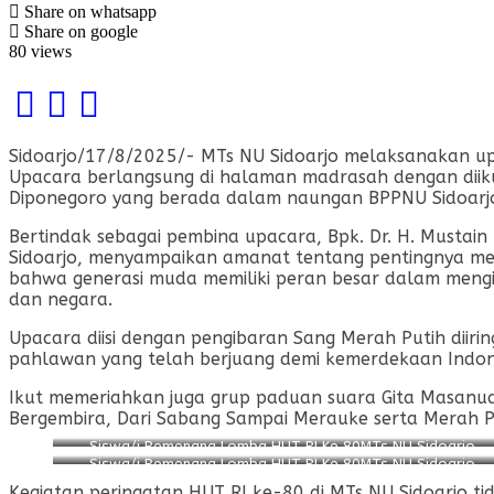
Share on whatsapp
Share on google
80 views
Sidoarjo/17/8/2025/- MTs NU Sidoarjo melaksanakan up
Upacara berlangsung di halaman madrasah dengan diikut
Diponegoro yang berada dalam naungan BPPNU Sidoarj
Bertindak sebagai pembina upacara, Bpk. Dr. H. Mustai
Sidoarjo, menyampaikan amanat tentang pentingnya me
bahwa generasi muda memiliki peran besar dalam mengis
dan negara.
Upacara diisi dengan pengibaran Sang Merah Putih diir
pahlawan yang telah berjuang demi kemerdekaan Indon
Ikut memeriahkan juga grup paduan suara Gita Masanud
Bergembira, Dari Sabang Sampai Merauke serta Merah P
Siswa/i Pemenang Lomba HUT RI Ke 80MTs NU Sidoarjo
Siswa/i Pemenang Lomba HUT RI Ke 80MTs NU Sidoarjo
Kegiatan peringatan HUT RI ke-80 di MTs NU Sidoarjo