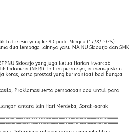
k Indonesia yang ke 80 pada Minggu (17/8/2025).
sama dua lembaga lainnya yaitu MA NU Sidoarjo dan SMK
 BPPNU Sidoarjo yang juga Ketua Harian Kwarcab
k Indonesia (NKRI). Dalam pesannya, ia menegaskan
a keras, serta prestasi yang bermanfaat bagi bangsa
ncasila, Proklamasi serta pembacaan doa untuk para
uangan antara lain Hari Merdeka, Sorak-sorak
Siswa/i Pemenang Lomba HUT RI Ke 80MTs NU Sidoarjo
Siswa/i Pemenang Lomba HUT RI Ke 80MTs NU Sidoarjo
lawan, tetapi juga sebagai sarana menumbuhkan