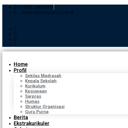
+ 031 - 8921378
info@mtsnusidoarjo.sch.id
Home
Profil
Sekilas Madrasah
Kepala Sekolah
Kurikulum
Kesiswaan
Sarpras
Humas
Struktur Organisasi
Guru Purna
Berita
Ekstrakurikuler