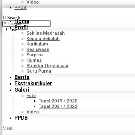
Video
PPDB
Search
Home
Profil
Close
Sekilas Madrasah
Kepala Sekolah
Kurikulum
Kesiswaan
Sarpras
Humas
Struktur Organisasi
Guru Purna
Berita
Ekstrakurikuler
Galeri
Foto
Tapel 2019 / 2020
Tapel 2021 / 2022
Video
PPDB
Menu