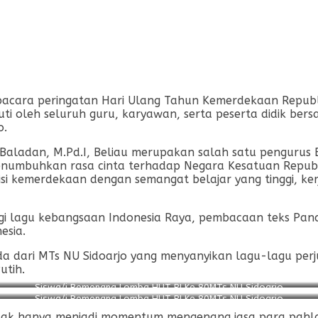
acara peringatan Hari Ulang Tahun Kemerdekaan Republi
i oleh seluruh guru, karyawan, serta peserta didik ber
o.
n Baladan, M.Pd.I, Beliau merupakan salah satu pengurus
numbuhkan rasa cinta terhadap Negara Kesatuan Republi
i kemerdekaan dengan semangat belajar yang tinggi, kerj
ingi lagu kebangsaan Indonesia Raya, pembacaan teks Pa
esia.
a dari MTs NU Sidoarjo yang menyanyikan lagu-lagu perj
utih.
Siswa/i Pemenang Lomba HUT RI Ke 80MTs NU Sidoarjo
Siswa/i Pemenang Lomba HUT RI Ke 80MTs NU Sidoarjo
 tidak hanya menjadi momentum mengenang jasa para pah